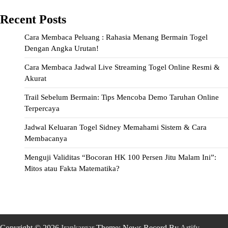
Recent Posts
Cara Membaca Peluang : Rahasia Menang Bermain Togel
Dengan Angka Urutan!
Cara Membaca Jadwal Live Streaming Togel Online Resmi &
Akurat
Trail Sebelum Bermain: Tips Mencoba Demo Taruhan Online
Terpercaya
Jadwal Keluaran Togel Sidney Memahami Sistem & Cara
Membacanya
Menguji Validitas “Bocoran HK 100 Persen Jitu Malam Ini”:
Mitos atau Fakta Matematika?
Copyright © 2026
Irankargar
Theme: News Record By
Artify