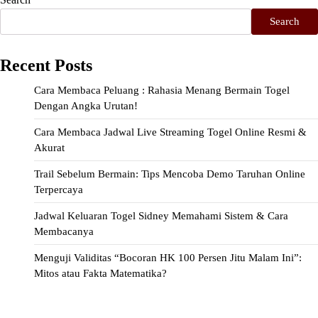
Search
Recent Posts
Cara Membaca Peluang : Rahasia Menang Bermain Togel
Dengan Angka Urutan!
Cara Membaca Jadwal Live Streaming Togel Online Resmi &
Akurat
Trail Sebelum Bermain: Tips Mencoba Demo Taruhan Online
Terpercaya
Jadwal Keluaran Togel Sidney Memahami Sistem & Cara
Membacanya
Menguji Validitas “Bocoran HK 100 Persen Jitu Malam Ini”:
Mitos atau Fakta Matematika?