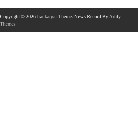
Copyright © 2026
Irankargar
Theme: News Record By
Artify
Themes
.